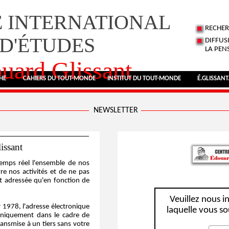
 INTERNATIONAL
RECHER
D'ÉTUDES
DIFFUS
LA PEN
uard Glissant
HE
CAHIERS DU TOUT-MONDE
INSTITUT DU TOUT-MONDE
É.GLISSANT
NEWSLETTER
issant
temps réel l'ensemble de nos
re nos activités et de ne pas
t adressée qu'en fonction de
Veuillez nous i
 1978, l'adresse électronique
laquelle vous so
uniquement dans le cadre de
ransmise à un tiers sans votre