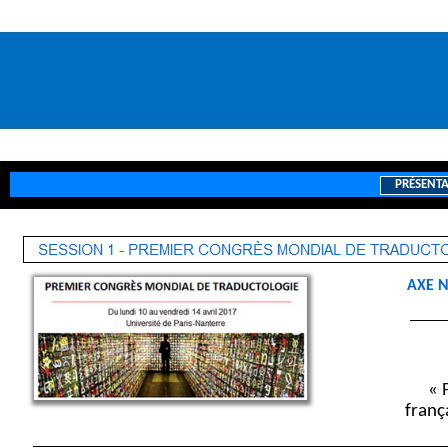
PRÉSENT
///
AXE N
« 
franç