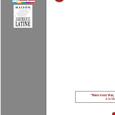
EDOUARD GLISSANT: 
"Rien n'est Vrai,
à la M