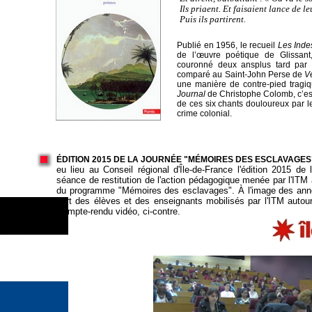
Ils priaent. Et faisaient lance de l
Puis ils partirent.
Publié en 1956, le recueil
Les Inde
de l’œuvre poétique de Glissant,
couronné deux ansplus tard par
comparé au Saint-John Perse de
V
une manière de contre-pied tragiq
Journal
de Christophe Colomb, c’est i
de ces six chants douloureux par l
crime colonial.
ÉDITION 2015 DE LA JOURNÉE "MÉMOIRES DES ESCLAVAGES
eu lieu au Conseil régional d'Île-de-France l'édition 2015 d
séance de restitution de l'action pédagogique menée par l'ITM
du programme "Mémoires des esclavages". À l'image des anné
part des élèves et des enseignants mobilisés par l'ITM autour
Compte-rendu vidéo, ci-contre.