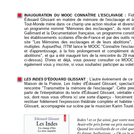
Fidè
INAUGURATION DU MOOC CONNAÎTRE L'ESCLAVAGE :
Édouard Glissant en matière de mémoire de l'esclavage et à l'i
Tout-Monde mène dans ce champ une action résolue et diversifi
un programme nommé "Mémoires des esclavages", du nom de l
Gallimard et la Documentation française, un programme constitu
les établissements scolaires d'Île-de-France et par des outils 
site "Les Mémoires des esclavages et de leurs abolitions",
multiples. Aujourd'hui, l'ITM lance le MOOC "Connaître l'escl
et d'apprentissage, à la fois prolongement et complément 
abolitions", et qui a été inauguré lors de la rencontre du 29 m
ci-dessus). D'ores et déjà, vous pouvez consulter ce MOOC
également vous y inscrire, si vous souhaitez participer au volet 
: L'autre événement de ce 
LES INDES
D'ÉDOUARD GLISSANT
Maison de la Poésie,
Les Indes
d'Édouard Glissant, spectacl
rencontre "Transmettre la mémoire de l'esclavage". Cette prem
partir de l'interprétation du texte d'Édouard Glissant, véritable
soi, dont nous vous offrons ici une sorte d'aperçu - forcément
restituer fidèlement l'expression théâtrale complète et habitée 
Glissant, accompagnée sur scène par le musicien Karim Touré
Indes ! et ce fut ainsi, par votre n
Avait-elle pris forme ou pris naissa
Quand les vieillards de ce côté que 
Et dirent, balbutiant :
« Où va le so