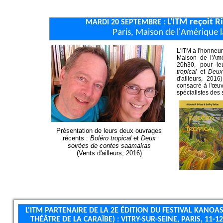
L'ITM reçoit R
MARDI 20 SEPTEMBRE :
Paris, Maison de l'Amérique 
L'ITM a l'honneur 
Maison de l'Am
20h30, pour le
tropical
et
Deux
d'ailleurs, 201
consacré à l'œuv
spécialistes des 
Présentation de leurs deux ouvrages
récents :
Boléro tropical
et
Deux
soirées de contes saamakas
(Vents d'ailleurs, 2016)
L'ITM PARTENAIRE DE LA 2E ÉDITION DU FESTIVAL KANOA
THÉÂTRE DE LA CARAÏBE) : VITRY-SUR-SEINE, PARIS, 11-