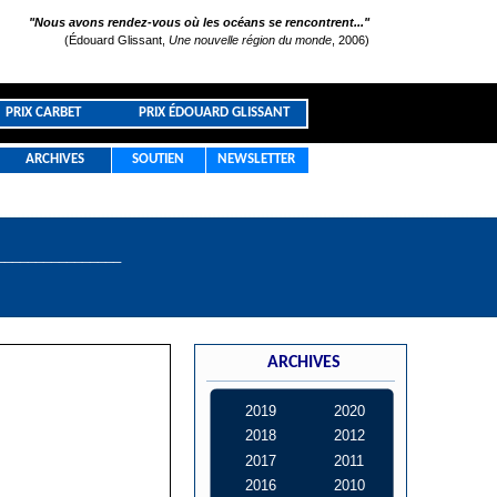
"Nous avons rendez-vous où les océans se rencontrent..."
(Édouard Glissant,
Une nouvelle région du monde
, 2006)
PRIX CARBET
PRIX ÉDOUARD GLISSANT
ARCHIVES
SOUTIEN
NEWSLETTER
________________
ARCHIVES
2019
2020
2018
2012
2017
2011
2016
2010