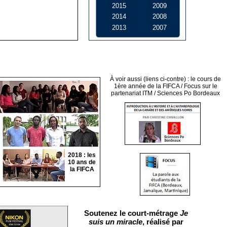
2015
2009
2014
2008
2013
2007
À voir aussi (liens ci-contre) : le cours de
1ère année de la FIFCA / Focus sur le
partenariat ITM / Sciences Po Bordeaux
2018 : les
10 ans de
la FIFCA
Soutenez le court-métrage
Je
suis un miracle
, réalisé par